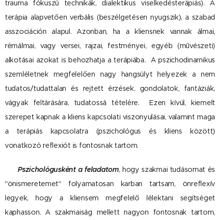
trauma fókuszú technikák, dialektikus viselkedésterápiás). A
terápia alapvetően verbális (beszélgetésen nyugszik), a szabad
asszociáción alapul. Azonban, ha a kliensnek vannak álmai,
rémálmai, vagy versei, rajzai, festményei, egyéb (művészeti)
alkotásai azokat is behozhatja a terápiába. A pszichodinamikus
szemléletnek megfelelően nagy hangsúlyt helyezek a nem
tudatos/tudattalan és rejtett érzések, gondolatok, fantáziák,
vágyak feltárására, tudatossá tételére. Ezen kívül, kiemelt
szerepet kapnak a kliens kapcsolati viszonyulásai, valamint maga
a terápiás kapcsolatra (pszichológus és kliens között)
vonatkozó reflexiót is fontosnak tartom.
Pszichológusként a feladatom
, hogy szakmai tudásomat és
"önismeretemet" folyamatosan karban tartsam, önreflexív
legyek, hogy a kliensem megfelelő lélektani segítséget
kaphasson. A szakmaiság mellett nagyon fontosnak tartom,