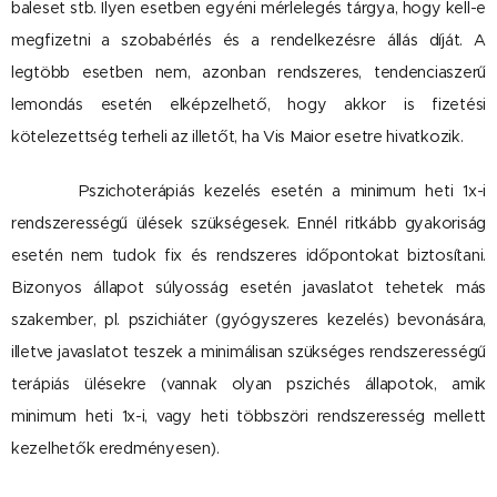
baleset stb. Ilyen esetben egyéni mérlelegés tárgya, hogy kell-e
megfizetni a szobabérlés és a rendelkezésre állás díját. A
legtöbb esetben nem, azonban rendszeres, tendenciaszerű
lemondás esetén elképzelhető, hogy akkor is fizetési
kötelezettség terheli az illetőt, ha Vis Maior esetre hivatkozik.
Pszichoterápiás kezelés esetén a minimum heti 1x-i
rendszerességű ülések szükségesek. Ennél ritkább gyakoriság
esetén nem tudok fix és rendszeres időpontokat biztosítani.
Bizonyos állapot súlyosság esetén javaslatot tehetek más
szakember, pl. pszichiáter (gyógyszeres kezelés) bevonására,
illetve javaslatot teszek a minimálisan szükséges rendszerességű
terápiás ülésekre (vannak olyan pszichés állapotok, amik
minimum heti 1x-i, vagy heti többszöri rendszeresség mellett
kezelhetők eredményesen).