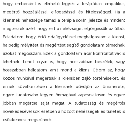
hogy emberként is elérhető legyek a terápiában, empatikus,
megértő hozzáállással, elfogadással és hitelességgel. Ha a
kliensnek nehézsége támad a terápia során, jelezze és mindent
megteszek azért, hogy ezt a nehézséget elgörgessük az útból.
Feladatom, hogy értő odafigyeléssel meghallgassam a klienst,
ha pedig mélyítést és megértést segítő gondolataim támadnak,
azokat megosszam. Ezek a gondolataim akár konfrontatívak is
lehetnek. Lehet olyan is, hogy hosszabban beszélek, vagy
hosszabban hallgatom, amit mond a kliens. Célom az, hogy
közös munkával megértsük a kliensben zajló történéseket, és
ennek következtében a kliensnek bővüljön az önismerete,
egyre tudatosabb legyen önmagával kapcsolatosan és egyre
jobban megértse saját magát. A tudatosság és megértés
növekedésével sok esetben a hozott nehézségek és tünetek is
csökkennek, megszűnnek.