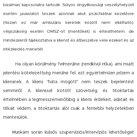
bizalmas kapcsolatra tartozik. Súlyos öngyilkossági veszélyhelyzet
esetén javaslatot teszek azonnali akut pszichiátriai kezelésre
(hiszen ez már ambuláns keretek között nem ellátható),
végszükség esetén OMSZ-ot (mentőket) is értesíthetem, de
mindezekről tájékoztatva a klienst és átbeszélve vele ezeket és az
intézkedés menetét.
Ha olyan körülmény felmerülne (rendkívül ritka), ami miatt
jelentési kötelezettség merülne fel, ezt egyértelműen jelzem a
kliensnek. A kliens "háta mögött" nem teszek bejelentést
semmiről. A klienssel kötött szövetség, és titoktartás
értelmében a legmesszemenőbbig a kliens érdekeit, adatait és
titkait védem, a titoktartás alól csak a fentebbi helyzetekben
mentesülök.
Munkám során külsős szupervíziós/intervíziós lehetőséget