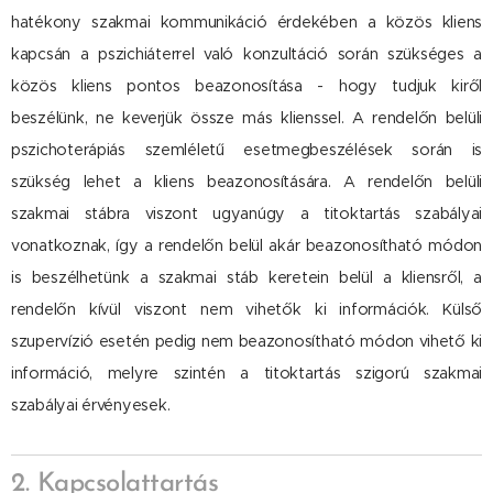
hatékony szakmai kommunikáció érdekében a közös kliens
kapcsán a pszichiáterrel való konzultáció során szükséges a
közös kliens pontos beazonosítása - hogy tudjuk kiről
beszélünk, ne keverjük össze más klienssel. A rendelőn belüli
pszichoterápiás szemléletű esetmegbeszélések során is
szükség lehet a kliens beazonosítására. A rendelőn belüli
szakmai stábra viszont ugyanúgy a titoktartás szabályai
vonatkoznak, így a rendelőn belül akár beazonosítható módon
is beszélhetünk a szakmai stáb keretein belül a kliensről, a
rendelőn kívül viszont nem vihetők ki információk. Külső
szupervízió esetén pedig nem beazonosítható módon vihető ki
információ, melyre szintén a titoktartás szigorú szakmai
szabályai érvényesek.
2. Kapcsolattartás