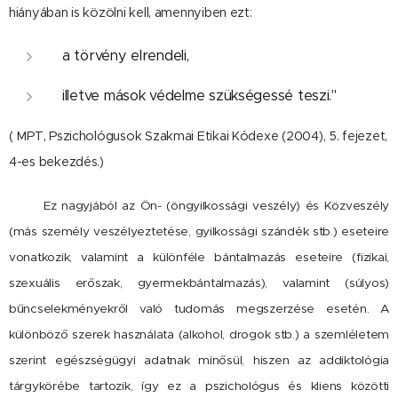
hiányában is közölni kell, amennyiben ezt:
a törvény elrendeli,
illetve mások védelme szükségessé teszi."
( MPT, Pszichológusok Szakmai Etikai Kódexe (2004), 5. fejezet,
4-es bekezdés.)
Ez nagyjából az Ön- (öngyilkossági veszély) és Közveszély
(más személy veszélyeztetése, gyilkossági szándék stb.) eseteire
vonatkozik, valamint a különféle bántalmazás eseteire (fizikai,
szexuális erőszak, gyermekbántalmazás), valamint (súlyos)
bűncselekményekről való tudomás megszerzése esetén. A
különböző szerek használata (alkohol, drogok stb.) a szemléletem
szerint egészségügyi adatnak minősül, hiszen az addiktológia
tárgykörébe tartozik, így ez a pszichológus és kliens közötti