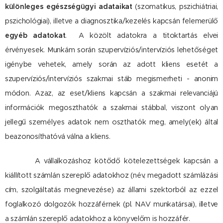
különleges egészségügyi adataikat
(szomatikus, pszichiátriai,
pszichológiai), illetve a diagnosztika/kezelés kapcsán felemerülő
egyéb adatokat
. A közölt adatokra a titoktartás elvei
érvényesek. Munkám során szupervíziós/intervíziós lehetőséget
igénybe vehetek, amely során az adott kliens esetét a
szupervíziós/intervíziós szakmai stáb megismerheti - anonim
módon. Azaz, az eset/kliens kapcsán a szakmai relevanciájú
információk megoszthatók a szakmai stábbal, viszont olyan
jellegű személyes adatok nem oszthatók meg, amely(ek) által
beazonosíthatóvá válna a kliens.
A vállalkozáshoz kötődő kötelezettségek kapcsán a
kiállított számlán szereplő adatokhoz (név, megadott számlázási
cím, szolgáltatás megnevezése) az állami szektorból az ezzel
foglalkozó dolgozók hozzáférnek (pl. NAV munkatársai), illetve
a számlán szereplő adatokhoz a könyvelőm is hozzáfér.