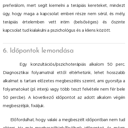
preferálom, mert segít kiemelni a terápiás kereteket, mindezt
úgy, hogy maga a kapcsolat emberi része nem sérül, és mély,
terápiás értelemben vett intim (belsőséges) és őszinte
kapcsolat tud kialakulni a pszichológus és a kliens között.
6. Időpontok lemondása
Egy konzultációs/pszichoterápiás alkalom 50 perc.
Diagnosztikai folyamatnál ettől eltérhetünk, lehet hosszabb
alkalmat is tartani előzetes megbeszélés szerint, ami gyorsítja a
folyamatokat (pl. interjú vagy több teszt felvétele nem fér bele
50 percbe). A következő időpontot az adott alkalom végén
megbeszéljük, fixáljuk.
Előfordulhat, hogy valaki a megbeszélt időpontban nem tud