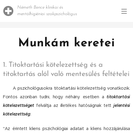
Németh Bence klinikai és
mentálhigiéniai szakpszichológus
Munkám keretei
1. Titoktartási kötelezettség és a
titoktartás alól való mentesülés feltételei
A pszichológusokra titoktartási kötelezettség vonatkozik.
Fontos azonban tudni, hogy néhány esetben a
titoktartási
kötelezettséget
felváltja az illetékes hatóságnak tett
jelentési
kötelezettség
:
"Az érintett kliens pszichológiai adatait a kliens hozzájárulása