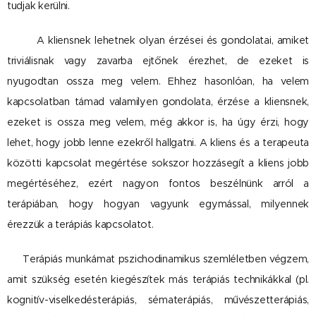
tudjak kerülni.
A kliensnek lehetnek olyan érzései és gondolatai, amiket
triviálisnak vagy zavarba ejtőnek érezhet, de ezeket is
nyugodtan ossza meg velem. Ehhez hasonlóan, ha velem
kapcsolatban támad valamilyen gondolata, érzése a kliensnek,
ezeket is ossza meg velem, még akkor is, ha úgy érzi, hogy
lehet, hogy jobb lenne ezekről hallgatni. A kliens és a terapeuta
közötti kapcsolat megértése sokszor hozzásegít a kliens jobb
megértéséhez, ezért nagyon fontos beszélnünk arról a
terápiában, hogy hogyan vagyunk egymással, milyennek
érezzük a terápiás kapcsolatot.
Terápiás munkámat pszichodinamikus szemléletben végzem,
amit szükség esetén kiegészítek más terápiás technikákkal (pl.
kognitív-viselkedésterápiás, sématerápiás, művészetterápiás,