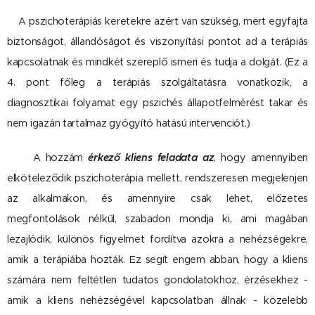
A pszichoterápiás keretekre azért van szükség, mert egyfajta
biztonságot, állandóságot és viszonyítási pontot ad a terápiás
kapcsolatnak és mindkét szereplő ismeri és tudja a dolgát. (Ez a
4. pont főleg a terápiás szolgáltatásra vonatkozik, a
diagnosztikai folyamat egy pszichés állapotfelmérést takar és
nem igazán tartalmaz gyógyító hatású intervenciót.)
A hozzám
érkező kliens feladata az
, hogy amennyiben
elköteleződik pszichoterápia mellett, rendszeresen megjelenjen
az alkalmakon, és amennyire csak lehet, előzetes
megfontolások nélkül, szabadon mondja ki, ami magában
lezajlódik, különös figyelmet fordítva azokra a nehézségekre,
amik a terápiába hozták. Ez segít engem abban, hogy a kliens
számára nem feltétlen tudatos gondolatokhoz, érzésekhez -
amik a kliens nehézségével kapcsolatban állnak - közelebb