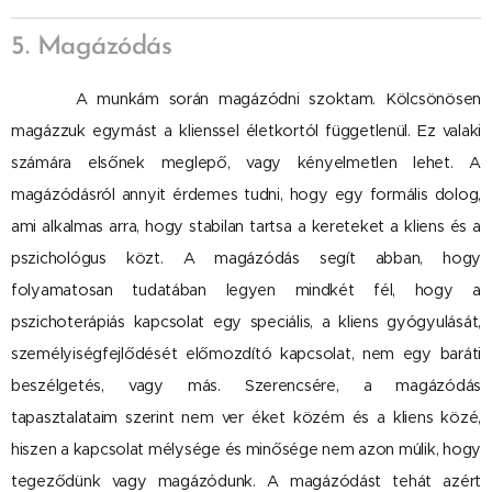
5. Magázódás
A munkám során magázódni szoktam. Kölcsönösen
magázzuk egymást a klienssel életkortól függetlenül. Ez valaki
számára elsőnek meglepő, vagy kényelmetlen lehet. A
magázódásról annyit érdemes tudni, hogy egy formális dolog,
ami alkalmas arra, hogy stabilan tartsa a kereteket a kliens és a
pszichológus közt. A magázódás segít abban, hogy
folyamatosan tudatában legyen mindkét fél, hogy a
pszichoterápiás kapcsolat egy speciális, a kliens gyógyulását,
személyiségfejlődését előmozdító kapcsolat, nem egy baráti
beszélgetés, vagy más. Szerencsére, a magázódás
tapasztalataim szerint nem ver éket közém és a kliens közé,
hiszen a kapcsolat mélysége és minősége nem azon múlik, hogy
tegeződünk vagy magázódunk. A magázódást tehát azért