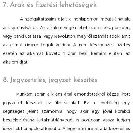
7. Árak és fizetési lehetőségek
A szolgáltatásaim díjait a honlapomon megtalálhatják,
árlistám nyilvános.
Az alkalom végén lehet fizetni készpénzben,
vagy banki utalással, vagy Revoluton, melyről számlát adok, amit
az e-mail címére fogok küldeni. A nem készpénzes fizetés
esetén az alkalmat követő 1 órán belül kérném elutalni az
alkalom díját.
8. Jegyzetelés, jegyzet készítés
Munkám során a kliens által elmondottakról kézzel írott
jegyzetet készítek az ülések alatt. Ez a lehetőség egy
segítséget jelent számomra, hogy akár egy jóval korábbi
beszélgetésünk tartalmát/lényegét is pontosan vissza tudjam
idézni pl. hónapokkal később. A jegyzeteimre az adatkezelés és