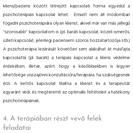
kliens/paciens között létrejött kapcsolati forma egyedül a
pszichoterápiás kapcsolat lehet. Emiatt nem áll módomban
fogadni pszichoterápiára olyan klienst, akivel már van más jellegű
"szorosabb" kapcsolatom is (pl. baráti kapcsolat, közeli ismerős,
üzleti kapcsolat, jelenlegi paciensem szoros hozzátartozója stb.)
A pszichoterápia lezárását követően sem alakulhat át másfajta
kapcsolattá (pl. baráti) a terápiás kapcsolat a kliens védelme
érdekében, illetve, azért, hogy a későbbiekben is legyen
lehetősége visszajönni konzultációra/terápiára, ha szükségesnek
érzi. A kettős kapcsolat tilalma a klienst és a terapeutát
egyaránt védi, és megteremti az optimális feltételeit a hatékony
pszichoterápiának..
4. A terápiában részt vevő felek
feladatai