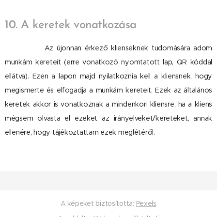
10. A keretek vonatkozása
Az újonnan érkező klienseknek tudomására adom
munkám kereteit (erre vonatkozó nyomtatott lap, QR kóddal
ellátva). Ezen a lapon majd nyilatkoznia kell a kliensnek, hogy
megismerte és elfogadja a munkám kereteit. Ezek az általános
keretek akkor is vonatkoznak a mindenkori kliensre, ha a kliens
mégsem olvasta el ezeket az irányelveket/kereteket, annak
ellenére, hogy tájékoztattam ezek meglétéről.
A képeket biztosította:
Pexels