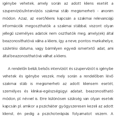
igénybe vehetek, amely során az adott kliens esetét a
szupervíziós/intervíziós szakmai stáb megismerheti - anonim
módon. Azaz, az eset/kliens kapcsán a szakmai relevanciájú
információk megoszthatók a szakmai stábbal, viszont olyan
jellegű személyes adatok nem oszthatók meg, amely(ek) által
beazonosíthatóvá válna a kliens, így a neve, pontos munkahelye,
születési dátuma, vagy bármilyen egyedi ismertető adat, ami
által beazonosíthatóvá válhat a kliens.
A rendelőn belüli, belsős intervíziót és szupervíziót is igénybe
vehetek és igénybe veszek, mely során a rendelőben lévő
szakmai stáb is megismerheti az adott kliensem esetét,
személyes és klinikai-egészségügyi adatait, beazonosítható
módon, pl. névvel is. Erre különösen szükség van olyan esetek
kapcsán pl. amikor a pszichiáter gyógyszeresen kezeli az adott
klienst, én pedig a pszichoterápiás folyamatot viszem. A