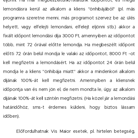
eljönni. Ha már megbeszéltünk/fixáltunk időpontot, és mégis
lemondásra kerül az alkalom a kliens "önhibájából" (pl. más
programra szeretne menni, más programot szervez be az ülés
helyett, vagy elfelejti lemondani, elfelejt eljönni stb.) akkor a
fixált időpont lemondási díja 3000 Ft, amennyiben az időpontot
több, mint 72 órával előtte lemondja. Ha megbeszélt időpont
előtti 72 órán belül mondja le valaki az időpontot, 8000 Ft -ot
kell megfizetni a lemondásért. Ha az időpontot 24 órán belül
mondja le a kliens "önhibája miatt" akkor a mindenkori alkalom
díjának 100%-át kell megfizetni. Amennyiben a kliensnek
időpontja van és nem jön el, de nem mondta le, úgy az alkalom
díjának 100%-át kell szintén megfizetni. (Ha közel jár a lemondási
határidőhöz, sms-t érdemes küldeni, hogy biztos lássam
időben).
Előfordulhatnak Vis Maior esetek, pl. hirtelen betegség,