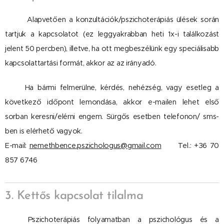
Alapvetően a konzultációk/pszichoterápiás ülések során
tartjuk a kapcsolatot (ez leggyakrabban heti 1x-i találkozást
jelent 50 percben), illetve, ha ott megbeszélünk egy speciálisabb
kapcsolattartási formát, akkor az az irányadó.
Ha bármi felmerülne, kérdés, nehézség, vagy esetleg a
következő időpont lemondása, akkor e-mailen lehet első
sorban keresni/elérni engem. Sürgős esetben telefonon/ sms-
ben is elérhető vagyok.
E-mail:
nemethbence.pszichologus@gmail.com
Tel.: +36 70
857 6746
3. Kettős kapcsolat tilalma
Pszichoterápiás folyamatban a pszichológus és a