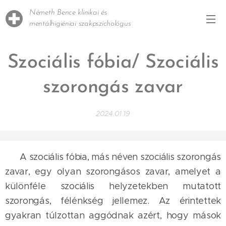
Németh Bence klinikai és
mentálhigiéniai szakpszichológus
Szociális fóbia/ Szociális
szorongás zavar
2024.01.19
A szociális fóbia, más néven szociális szorongás
zavar, egy olyan szorongásos zavar, amelyet a
különféle szociális helyzetekben mutatott
szorongás, félénkség jellemez. Az érintettek
gyakran túlzottan aggódnak azért, hogy mások