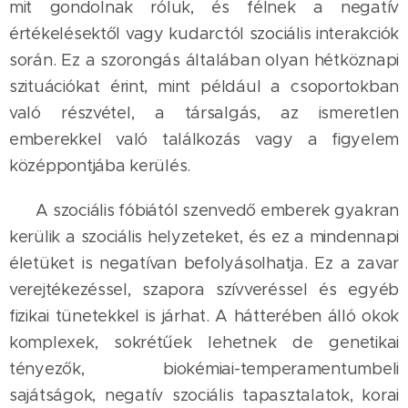
mit gondolnak róluk, és félnek a negatív
értékelésektől vagy kudarctól szociális interakciók
során. Ez a szorongás általában olyan hétköznapi
szituációkat érint, mint például a csoportokban
való részvétel, a társalgás, az ismeretlen
emberekkel való találkozás vagy a figyelem
középpontjába kerülés.
A szociális fóbiától szenvedő emberek gyakran
kerülik a szociális helyzeteket, és ez a mindennapi
életüket is negatívan befolyásolhatja. Ez a zavar
verejtékezéssel, szapora szívveréssel és egyéb
fizikai tünetekkel is járhat. A hátterében álló okok
komplexek, sokrétűek lehetnek de genetikai
tényezők, biokémiai-temperamentumbeli
sajátságok, negatív szociális tapasztalatok, korai