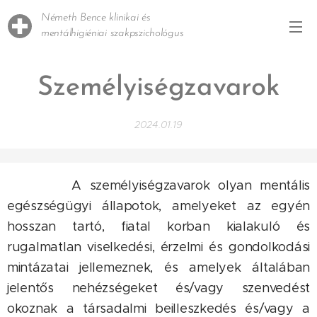
Németh Bence klinikai és
mentálhigiéniai szakpszichológus
Személyiségzavarok
2024.01.19
A személyiségzavarok olyan mentális
egészségügyi állapotok, amelyeket az egyén
hosszan tartó, fiatal korban kialakuló és
rugalmatlan viselkedési, érzelmi és gondolkodási
mintázatai jellemeznek, és amelyek általában
jelentős nehézségeket és/vagy szenvedést
okoznak a társadalmi beilleszkedés és/vagy a