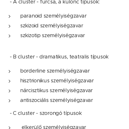
- A cluster - furcsa, a különc típusok:
paranoid személyiségzavar
szkizoid személyiségzavar
szkizotip személyiségzavar
- B cluster - dramatikus, teatralis típusok
borderline személyiségzavar
hisztrionikus személyiségzavar
nárcisztikus személyiségzavar
antiszociális személyiségzavar
- C cluster - szorongó típusok
elkerülő személyiségzavar